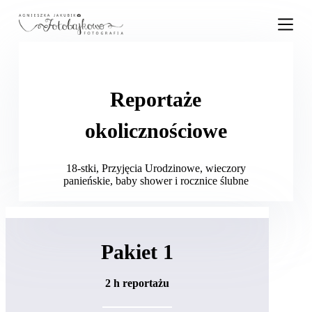
P
r
z
e
j
d
ź
Reportaże
d
o
okolicznościowe
t
r
e
ś
18-stki, Przyjęcia Urodzinowe, wieczory
c
panieńskie, baby shower i rocznice ślubne
i
Pakiet 1
2 h reportażu