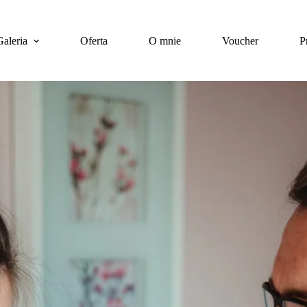
Galeria
Oferta
O mnie
Voucher
P